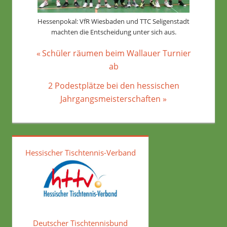
Hessenpokal: VfR Wiesbaden und TTC Seligenstadt
machten die Entscheidung unter sich aus.
Beitragsnavigation
Vorheriger
Schüler räumen beim Wallauer Turnier
Beitrag:
ab
Nächster
2 Podestplätze bei den hessischen
Beitrag:
Jahrgangsmeisterschaften
Hessischer Tischtennis-Verband
Deutscher Tischtennisbund