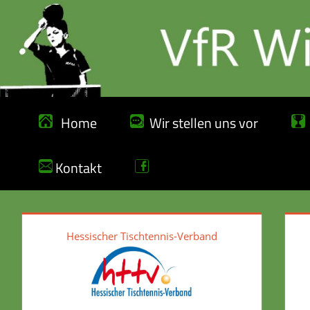
Zum
Inhalt
springen
Home
Wir stellen uns vor
Kontakt
Hessischer Tischtennis-Verband