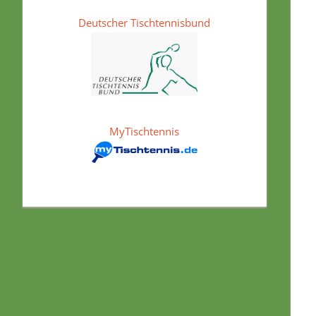
Deutscher Tischtennisbund
MyTischtennis