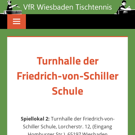
Zum
Inhalt
springen
Turnhalle der
Friedrich-von-Schiller
Schule
Spiellokal 2:
Turnhalle der Friedrich-von-
Schiller Schule, Lorcherstr. 12, (Eingang
Homburger Str.), 65197 Wiesbaden