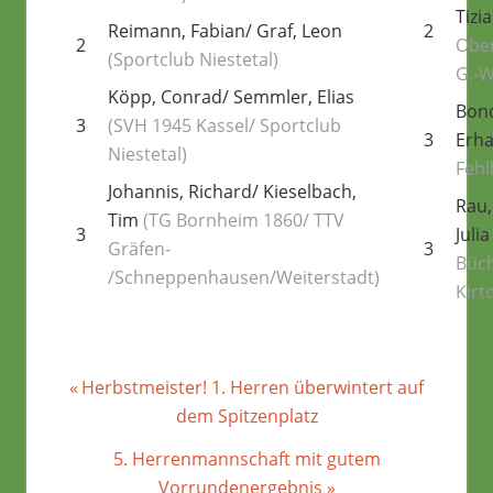
Tizi
2
Reimann, Fabian/ Graf, Leon
Obe
2
(Sportclub Niestetal)
G.-W
Köpp, Conrad/ Semmler, Elias
Bond
3
(SVH 1945 Kassel/ Sportclub
3
Erha
Niestetal)
Fehl
Johannis, Richard/ Kieselbach,
Rau,
Tim
(TG Bornheim 1860/ TTV
Juli
3
3
Gräfen-
Büc
/Schneppenhausen/Weiterstadt)
Kirt
Beitragsnavigation
Vorheriger
Herbstmeister! 1. Herren überwintert auf
Beitrag:
dem Spitzenplatz
Nächster
5. Herrenmannschaft mit gutem
Beitrag:
Vorrundenergebnis