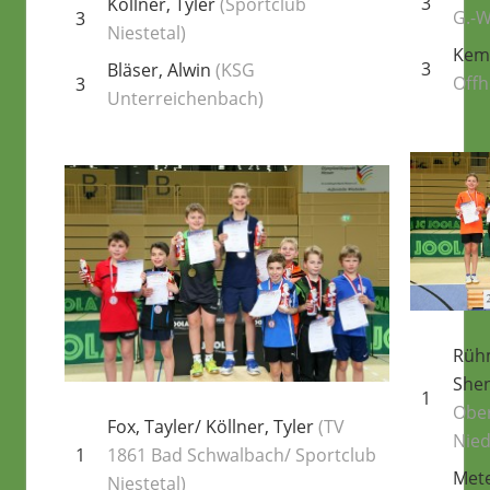
3
Köllner, Tyler
(Sportclub
G.-W
3
Niestetal)
Kem
3
Bläser, Alwin
(KSG
Offh
3
Unterreichenbach)
Rühm
Shen
1
Obe
Fox, Tayler/ Köllner, Tyler
(TV
Nied
1
1861 Bad Schwalbach/ Sportclub
Mete
Niestetal)