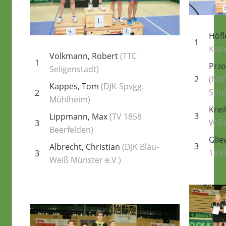
Höfl
1
Kain
Volkmann, Robert
(TTC
1
Przo
Seligenstadt)
2
(NS
Kappes, Tom
(DJK-Spvgg.
Stbg
2
Mühlheim)
Krei
3
Lippmann, Max
(TV 1858
Wiß
3
Beerfelden)
Glie
3
Albrecht, Christian
(DJK Blau-
1891
3
Weiß Münster e.V.)