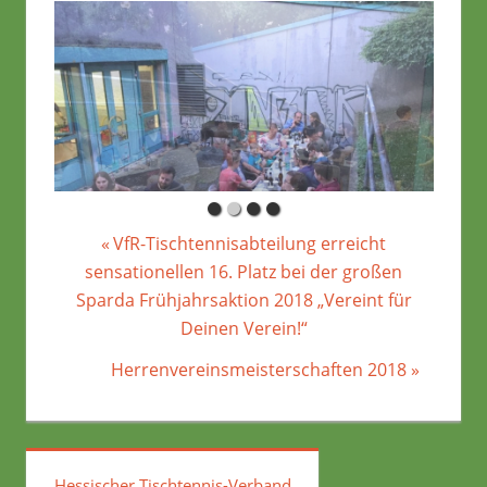
Beitragsnavigation
SLIDER
Vorheriger
VfR-Tischtennisabteilung erreicht
Beitrag:
sensationellen 16. Platz bei der großen
Sparda Frühjahrsaktion 2018 „Vereint für
Deinen Verein!“
Nächster
Herrenvereinsmeisterschaften 2018
Beitrag:
Hessischer Tischtennis-Verband