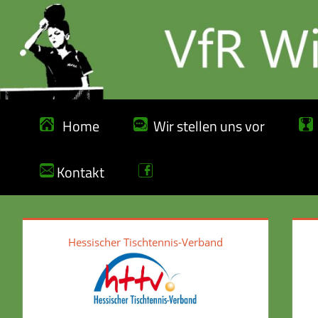
Zum
Inhalt
springen
Home
Wir stellen uns vor
Kontakt
Hessischer Tischtennis-Verband