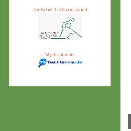
Deutscher Tischtennisbund
MyTischtennis